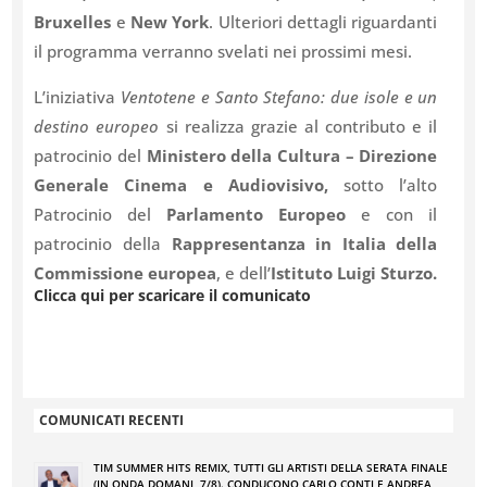
Bruxelles
e
New York
. Ulteriori dettagli riguardanti
il programma verranno svelati nei prossimi mesi.
L’iniziativa
Ventotene e Santo Stefano: due isole e un
destino europeo
si realizza grazie al contributo e il
patrocinio del
Ministero della Cultura – Direzione
Generale Cinema e Audiovisivo,
sotto l’alto
Patrocinio del
Parlamento Europeo
e con il
patrocinio della
Rappresentanza in Italia della
Commissione europea
, e dell’
Istituto Luigi Sturzo.
Clicca qui per scaricare il comunicato
COMUNICATI RECENTI
TIM SUMMER HITS REMIX, TUTTI GLI ARTISTI DELLA SERATA FINALE
(IN ONDA DOMANI, 7/8). CONDUCONO CARLO CONTI E ANDREA