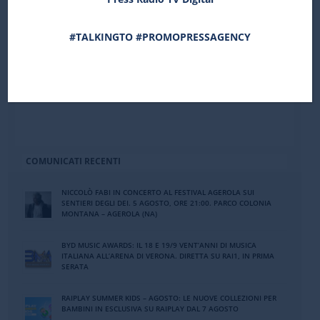
www.lucianodabbruzzo.com
Comunicazione Luciano D’Abbruzzo:
#TALKINGTO #PROMOPRESSAGENCY
Daniele Mignardi Promopressagency
Tel. 06.32651758 –
info@danielemignardi.it
COMUNICATI RECENTI
NICCOLÒ FABI IN CONCERTO AL FESTIVAL AGEROLA SUI
SENTIERI DEGLI DEI. 5 AGOSTO, ORE 21:00. PARCO COLONIA
MONTANA – AGEROLA (NA)
BYD MUSIC AWARDS: IL 18 E 19/9 VENT’ANNI DI MUSICA
ITALIANA ALL’ARENA DI VERONA. DIRETTA SU RAI1, IN PRIMA
SERATA
RAIPLAY SUMMER KIDS – AGOSTO: LE NUOVE COLLEZIONI PER
BAMBINI IN ESCLUSIVA SU RAIPLAY DAL 7 AGOSTO