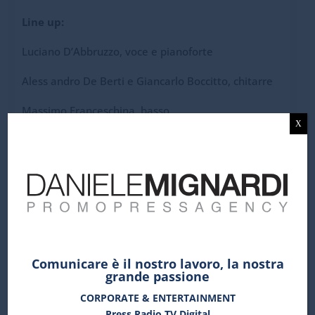
Line up:
Luciano D’Abbruzzo, voce e pianoforte
Aless andro De Berti e Giancarlo Boccitto, chitarre
Massimo Franceschina, basso
X
Jacopo Coretti, batteria
Opening:
Erin Mellon Trio
Start:
Ore 22:00 /
Ingresso e drink
: 5 euro
Comunicare è il nostro lavoro, la nostra
grande passione
Sito ufficiale Luciano D’Abbruzzo
CORPORATE & ENTERTAINMENT
Press Radio TV Digital