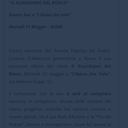
“IL GUARDIANO DEL BOSCO
“
Evento live a “L’Asino che vola”
Martedì 31 Maggio – ROMA
Fresco vincitore del Premio Fabrizio De Andrè,
Luciano D’Abbruzzo presenterà a Roma il suo
prossimo album dal titolo
Il Guardiano del
Bosco.
Martedi 31 maggio a
“L’Asino che Vola”
,
via Antonio Coppi, 12.
Il cantautore con la sua
b and al completo
suonerà, in anteprima, alcune delle canzoni del
nuovo progetto: scaletta tra canzoni vecchie e
nuove, quindi, tra il suo Rock d’Autore e le “Piccole
Poesie”, intime e introspettive, come lui stesso le