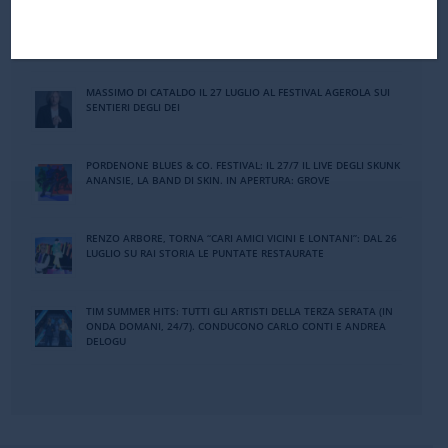
A BUNGARO IL PREMIO ALLA CARRIERA DAVID BOWIE. IL 29/7 LA
CERIMONIA DEGLI URBANO QUINTO HERITAGE CELEBRITY
AWARDS A MARINA DI PIETRASANTA
MASSIMO DI CATALDO IL 27 LUGLIO AL FESTIVAL AGEROLA SUI
SENTIERI DEGLI DEI
PORDENONE BLUES & CO. FESTIVAL: IL 27/7 IL LIVE DEGLI SKUNK
ANANSIE, LA BAND DI SKIN. IN APERTURA: GROVE
RENZO ARBORE, TORNA “CARI AMICI VICINI E LONTANI”: DAL 26
LUGLIO SU RAI STORIA LE PUNTATE RESTAURATE
TIM SUMMER HITS: TUTTI GLI ARTISTI DELLA TERZA SERATA (IN
ONDA DOMANI, 24/7). CONDUCONO CARLO CONTI E ANDREA
DELOGU