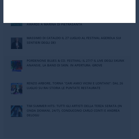
A BUNGARO IL PREMIO ALLA CARRIERA DAVID BOWIE. IL 29/7 LA
CERIMONIA DEGLI URBANO QUINTO HERITAGE CELEBRITY
AWARDS A MARINA DI PIETRASANTA
MASSIMO DI CATALDO IL 27 LUGLIO AL FESTIVAL AGEROLA SUI
SENTIERI DEGLI DEI
PORDENONE BLUES & CO. FESTIVAL: IL 27/7 IL LIVE DEGLI SKUNK
ANANSIE, LA BAND DI SKIN. IN APERTURA: GROVE
RENZO ARBORE, TORNA “CARI AMICI VICINI E LONTANI”: DAL 26
LUGLIO SU RAI STORIA LE PUNTATE RESTAURATE
TIM SUMMER HITS: TUTTI GLI ARTISTI DELLA TERZA SERATA (IN
ONDA DOMANI, 24/7). CONDUCONO CARLO CONTI E ANDREA
DELOGU