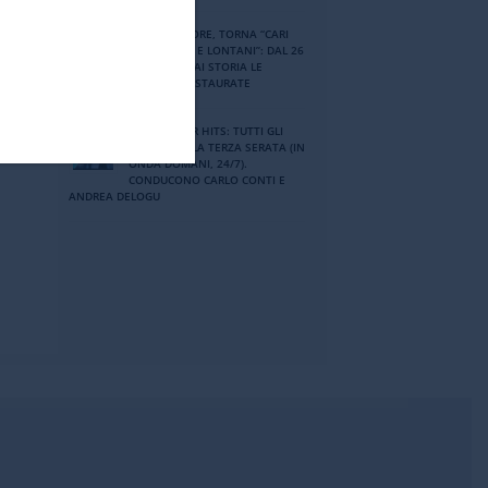
RENZO ARBORE, TORNA “CARI
AMICI VICINI E LONTANI”: DAL 26
LUGLIO SU RAI STORIA LE
PUNTATE RESTAURATE
TIM SUMMER HITS: TUTTI GLI
ARTISTI DELLA TERZA SERATA (IN
ONDA DOMANI, 24/7).
CONDUCONO CARLO CONTI E
ANDREA DELOGU