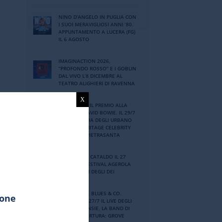
NINO DʼANGELO IN PUGLIA CON
I SUOI MERAVIGLIOSI ANNI ʼ80.
APPUNTAMENTO A LUCERA (FG)
IL 6 AGOSTO
IMAGINACTION 2026,
“PROFONDO ROSSO” E I GOBLIN
DAL VIVO L’8 DICEMBRE AL
TEATRO ALIGHIERI DI RAVENNA
X
A BUNGARO IL PREMIO ALLA
CARRIERA DAVID BOWIE. IL 29/7
LA CERIMONIA DEGLI URBANO
QUINTO HERITAGE CELEBRITY
AWARDS A MARINA DI PIETRASANTA
MASSIMO DI CATALDO IL 27
LUGLIO AL FESTIVAL AGEROLA
SUI SENTIERI DEGLI DEI
PORDENONE BLUES & CO.
ione
FESTIVAL: IL 27/7 IL LIVE DEGLI
SKUNK ANANSIE, LA BAND DI
SKIN. IN APERTURA: GROVE