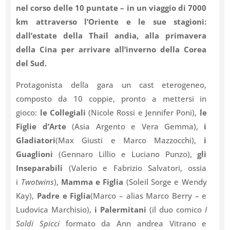
nel corso delle 10 puntate – in un viaggio di 7000
km attraverso l’Oriente e le sue stagioni:
dall’estate della Thail andia, alla primavera
della Cina per arrivare all’inverno della Corea
del Sud.
Protagonista della gara un cast eterogeneo,
composto da 10 coppie, pronto a mettersi in
gioco:
le Collegiali
(Nicole Rossi e Jennifer Poni),
le
Figlie d’Arte
(Asia Argento e Vera Gemma),
i
Gladiatori
(Max Giusti e Marco Mazzocchi),
i
Guaglioni
(Gennaro Lillio e Luciano Punzo),
gli
Inseparabili
(Valerio e Fabrizio Salvatori, ossia
i
Twotwins
),
Mamma e Figlia
(Soleil Sorge e Wendy
Kay),
Padre e Figlia
(Marco – alias Marco Berry – e
Ludovica Marchisio),
i Palermitani
(il duo comico
I
Soldi Spicci
formato da Ann andrea Vitrano e